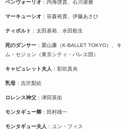
ベンヴォーリオ
：内海啓貴、石川凌雅
マーキューシオ
：笹森裕貴、伊藤あさひ
ティボルト
：太田基裕、水田航生
死のダンサー
：栗山廉（K-BALLET TOKYO）、キ
ム・セジョン（東京シティ・バレエ団）
キャピュレット夫人
：彩吹真央
乳母
：吉沢梨絵
ロレンス神父
：津田英佑
モンタギュー卿
：田村雄一
モンタギュー夫人
：ユン・フィス