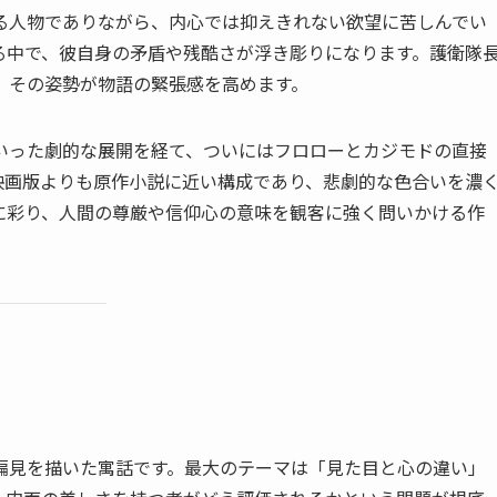
る人物でありながら、内心では抑えきれない欲望に苦しんでい
る中で、彼自身の矛盾や残酷さが浮き彫りになります。護衛隊
、その姿勢が物語の緊張感を高めます。
いった劇的な展開を経て、ついにはフロローとカジモドの直接
映画版よりも原作小説に近い構成であり、悲劇的な色合いを濃
に彩り、人間の尊厳や信仰心の意味を観客に強く問いかける作
偏見を描いた寓話です。最大のテーマは「見た目と心の違い」